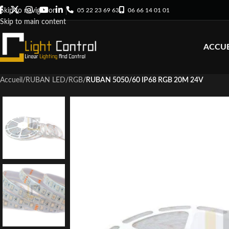
05 22 23 69 63
06 66 14 01 01
Skip to navigation
Skip to main content
ACCUE
Accueil
/
RUBAN LED
/
RGB
/
RUBAN 5050/60 IP68 RGB 20M 24V