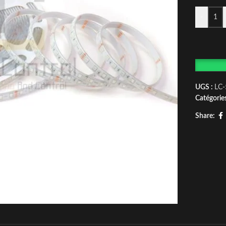
-
UGS :
LC
Catégories
Share: