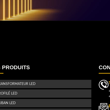
!
u
.
u
 PRODUITS
CON
!
RANSFORMATEUR LED
s
ROFILÉ LED
UBAN LED