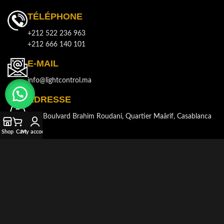
TÉLÉPHONE
+212 522 236 963
+212 666 140 101
E-MAIL
info@lightcontrol.ma
ADRESSE
143, Boulvard Brahim Roudani, Quartier Maârif, Casablanca
Shop
Cart
My account
© 2021-2026
LIGHT CONTROL
Tous droits réservés. Développé et