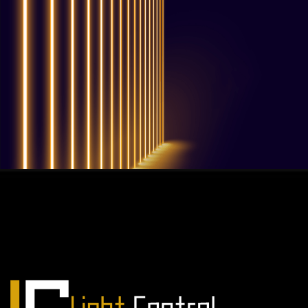
QUESTIONS? WE ARE HERE TO HELP!
Nous sommes impatients de
commencer un nouveau projet.
Passons votre entreprise au niveau supérieur!
Contactez-nous