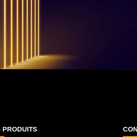
!
u
.
u
 PRODUITS
CON
!