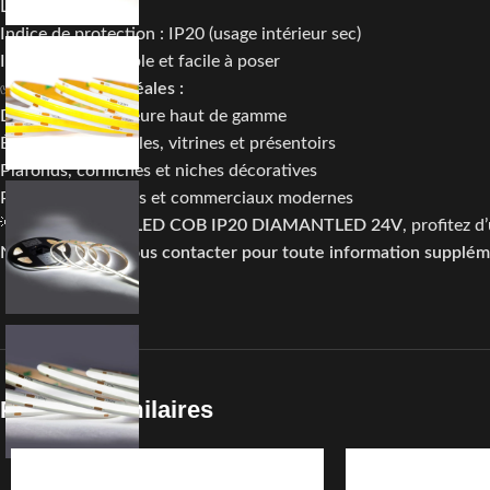
Longueur : 10M
Indice de protection : IP20 (usage intérieur sec)
Installation : flexible et facile à poser
✅
Applications idéales :
Décoration intérieure haut de gamme
Éclairage de meubles, vitrines et présentoirs
Plafonds, corniches et niches décoratives
Projets résidentiels et commerciaux modernes
💡 Avec le
Ruban LED COB IP20 DIAMANTLED 24V
, profitez d
N’hésitez pas à nous contacter pour toute information suppléme
Produits similaires