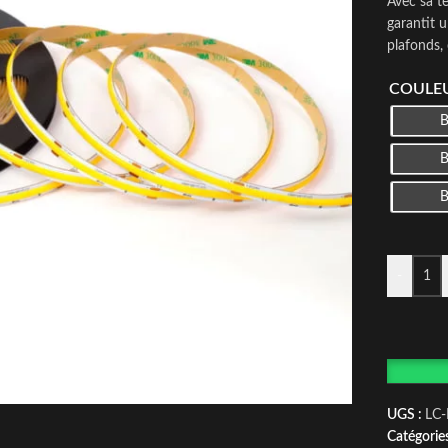
Avec sa t
garantit 
plafonds,
COULEU
-
UGS :
LC
Catégories