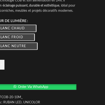
echnologie COB et son alimentation en 24V, il
un
éclairage puissant, durable et esthétique
, idéal pour
 corniches, meubles et projets décoratifs modernes.
R DE LUMIÈRE
BLANC CHAUD
BLANC FROID
BLANC NEUTRE
+
Order Via WhatsApp
-FCOB-20-10M_
 :
RUBAN LED
,
UNICOLOR