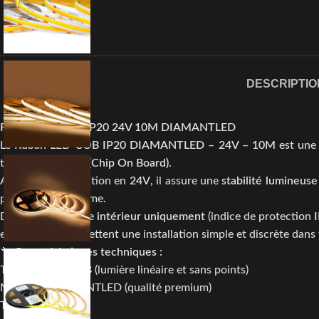
DESCRIPTIO
Ruban LED COB IP20 24V 10M DIAMANTLED
Le
Ruban LED COB IP20 DIAMANTLED – 24V – 10M
est une 
technologie
COB (Chip On Board)
.
Avec son alimentation en
24V
, il assure une
stabilité lumineuse
puissant et uniforme.
Destiné à un usage
intérieur uniquement
(indice de protection
et sa finesse permettent une installation simple et discrète da
🔧
Caractéristiques techniques :
Technologie : COB (lumière linéaire et sans points)
Marque : DIAMANTLED (qualité premium)
Tension : 24V