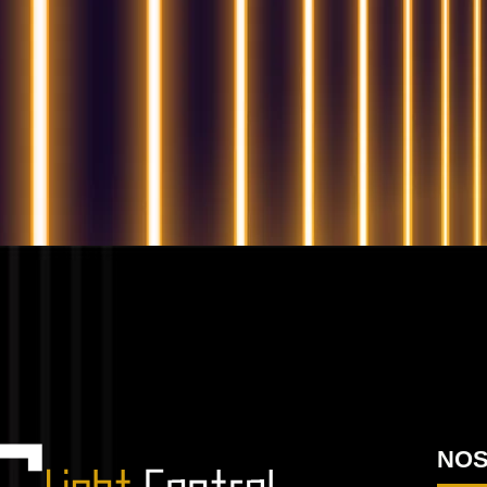
QUESTIONS? WE ARE HERE TO HELP
Nous sommes impatients de commencer un nouvea
projet
Passons votre entreprise a
NOS
niveau supérieur