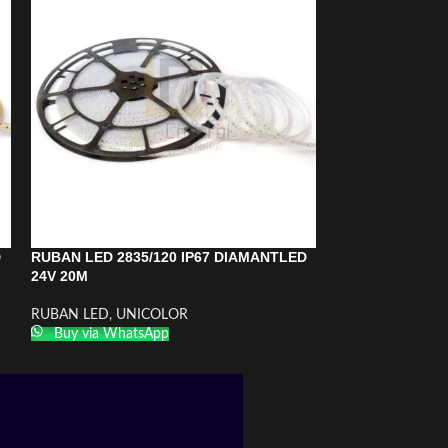
D
RUBAN LED 2835/120 IP67 DIAMANTLED
RUBAN LED 283
24V 20M
24V 10M
RUBAN LED
,
UNICOLOR
RUBAN LED
,
UNI
Buy via WhatsApp
Buy via What