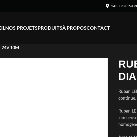
143, BOULVAR
IL
NOS PROJETS
PRODUITS
À PROPOS
CONTACT
 24V 10M
RUB
DI
Ruban L
continue, 
Ruban LE
lumineuse
homogèn