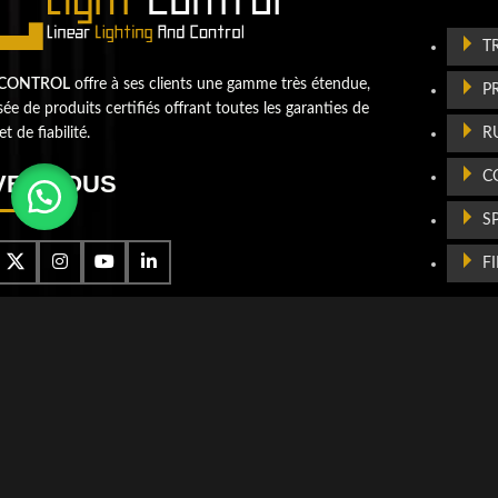
Contactez-nou
T
 CONTROL
offre à ses clients une gamme très étendue,
P
e de produits certifiés offrant toutes les garanties de
R
et de fiabilité.
C
VEZ-NOUS
S
F