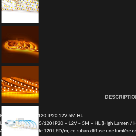
DESCRIPTIO
Ruban LED 2835/120 IP20 12V 5M HL
Le
Ruban LED 2835/120 IP20 – 12V – 5M – HL (High Lumen / H
Avec une densité de
120 LED/m
, ce ruban diffuse une lumière
c