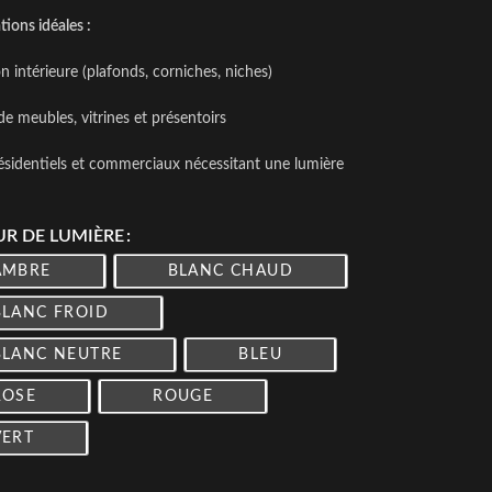
tions idéales :
 intérieure (plafonds, corniches, niches)
de meubles, vitrines et présentoirs
ésidentiels et commerciaux nécessitant une lumière
R DE LUMIÈRE
AMBRE
BLANC CHAUD
BLANC FROID
BLANC NEUTRE
BLEU
ROSE
ROUGE
VERT