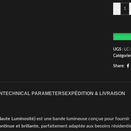
-
UGS :
LC-
Catégories
Share:
N
TECHNICAL PARAMETERS
EXPÉDITION & LIVRAISON
aute Luminosité)
est une bande lumineuse conçue pour fournir 
ontinue et brillante
, parfaitement adaptée aux besoins résidenti