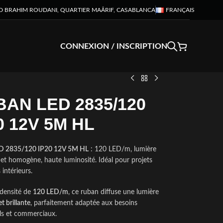
D BRAHIM ROUDANI, QUARTIER MAÂRIF, CASABLANCA
FRANÇAIS
CONNEXION / INSCRIPTION
AN LED 2835/120
0 12V 5M HL
D 2835/120 IP20 12V 5M HL
: 120 LED/m, lumière
 et homogène, haute luminosité. Idéal pour projets
 intérieurs.
densité de
120 LED/m
, ce ruban diffuse une lumière
t brillante
, parfaitement adaptée aux besoins
els et commerciaux.