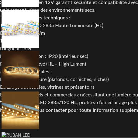
Son alimentation en
12V
garantit sécurité et compatibilité av
uniquement
, dans des environnements secs.
🔧
Caractéristiques techniques :
Type de LED : SMD 2835 Haute Luminosité (HL)
Densité : 120 LED/m
Tension : 12V
Longueur : 5M
Indice de protection : IP20 (intérieur sec)
Flux lumineux : élevé (HL – High Lumen)
✅
Applications idéales :
Décoration intérieure (plafonds, corniches, niches)
Éclairage de meubles, vitrines et présentoirs
Espaces résidentiels et commerciaux nécessitant une lumière pu
💡 Avec le
Ruban LED 2835/120 HL
, profitez d’un éclairage
plus
N’hésitez pas à nous contacter pour toute information suppléme