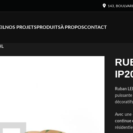
143, BOULVAR
IL
NOS PROJETS
PRODUITS
À PROPOS
CONTACT
HL
RUB
IP2
Ruban LE
puissante
décoratifs
Avec une 
continue e
résidenti