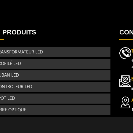
!
u
.
u
 PRODUITS
CON
!
s
RANSFORMATEUR LED
ROFILÉ LED
UBAN LED
ONTROLEUR LED
POT LED
IBRE OPTIQUE