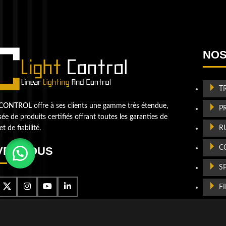
QUESTIONS? WE ARE HERE TO HELP
Nous sommes impatients de commencer un nouvea
projet
Passons votre entreprise a
NOS
niveau supérieur
Contactez-nou
T
 CONTROL
offre à ses clients une gamme très étendue,
P
e de produits certifiés offrant toutes les garanties de
R
et de fiabilité.
C
VEZ-NOUS
S
F