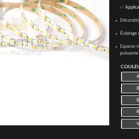
✅
Applica
Décoration
Éclairage 
Espaces r
puissante
COULEU