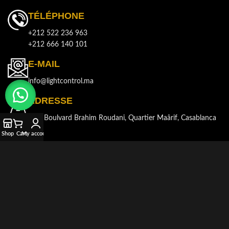
TÉLÉPHONE
+212 522 236 963
+212 666 140 101
E-MAIL
info@lightcontrol.ma
ADRESSE
143, Boulvard Brahim Roudani, Quartier Maârif, Casablanca
Shop
Cart
My account
© 2021-2026
LIGHT CONTROL
Tous droits réservés. Développé et