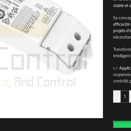
stable et 
Sa conce
efficacité
projets d’é
nécessita
Transfor
intelligen
👉
Applic
suspension
contrôlé 
-