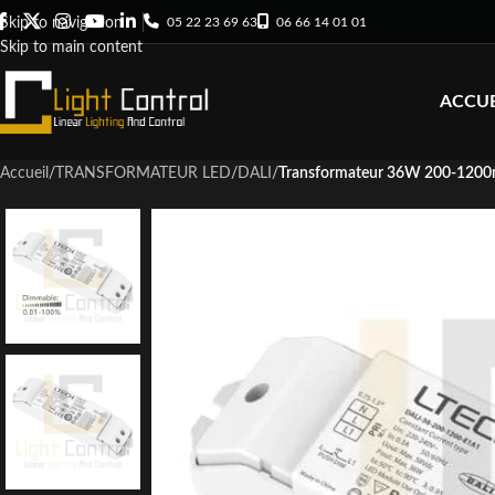
05 22 23 69 63
06 66 14 01 01
Skip to navigation
Skip to main content
ACCUE
Accueil
/
TRANSFORMATEUR LED
/
DALI
/
Transformateur 36W 200-120