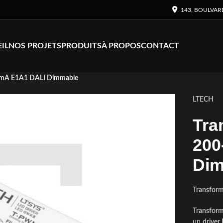
143, BOULVAR
IL
NOS PROJETS
PRODUITS
À PROPOS
CONTACT
0mA E1A1 DALI Dimmable
LTECH
Tra
200
Dim
Transfor
Transfor
un
driver