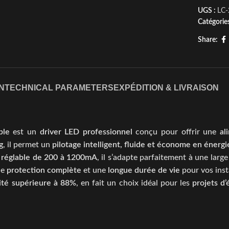
UGS :
LC-
Catégories
Share:
N
TECHNICAL PARAMETERS
EXPÉDITION & LIVRAISON
ble
est un
driver LED professionnel
conçu pour offrir une
al
g
, il permet un
pilotage intelligent, fluide et économe en énergi
 réglable de 200 à 1200mA
, il s’adapte parfaitement à une lar
ne
protection complète
et une
longue durée de vie
pour vos insta
cité supérieure à 88%
, en fait un choix idéal pour les
projets d’