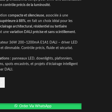
un contrôle précis de la luminosité
.
ption
compacte et silencieuse
, associée à une
 supérieure à 88%
, en fait un choix idéal pour les
clairage architectural, résidentiel ou tertiaire
nt une
variation DALI précise et sans scintillement
.
mateur 36W 200–1200mA E1A1 DALI – driver LED
t et dimmable. Contrôle précis, fluide et sécurisé.
ations :
panneaux LED, downlights, plafonniers,
s, spots encastrés, et projets d’éclairage intelligent
par DALI.
+
Order Via WhatsApp