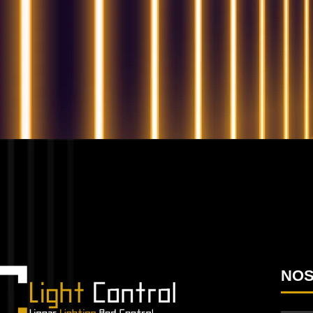
QUESTIONS? WE ARE HERE TO HELP
Nous sommes impatients de commencer un nouvea
projet
Passons votre entreprise a
NOS
niveau supérieur