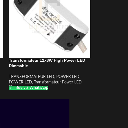
Transformateur 12x3W High Power LED
Transformateur
Dimmable
TRANSFORMATE
TRANSFORMATEUR LED
,
POWER LED
,
POWER LED
,
Tra
POWER LED
,
Transformateur Power LED
Buy via What
Buy via WhatsApp