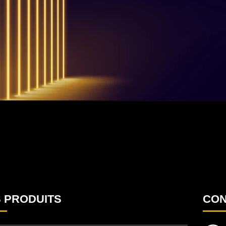
!
u
.
u
 PRODUITS
CON
!