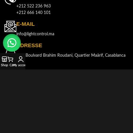
+212 522 236 963
+212 666 140 101
E-MAIL
info@lightcontrol.ma
ADRESSE
143, Boulvard Brahim Roudani, Quartier Maârif, Casablanca
Shop
Cart
My account
© 2021-2026
LIGHT CONTROL
Tous droits réservés. Développé et
produit par
AKDIMMAN
.