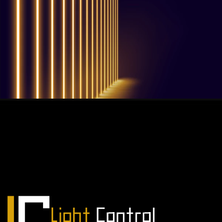
QUESTIONS? WE ARE HERE TO HELP!
Nous sommes impatients de
commencer un nouveau projet.
Passons votre entreprise au niveau supérieur!
Contactez-nous