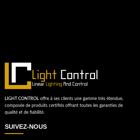
QUESTIONS? WE ARE HERE TO HELP!
Nous sommes impatients de
commencer un nouveau projet.
Passons votre entreprise au niveau supérieur!
Contactez-nous
LIGHT CONTROL
offre à ses clients une gamme très étendue,
composée de produits certifiés offrant toutes les garanties de
qualité et de fiabilité.
SUIVEZ-NOUS