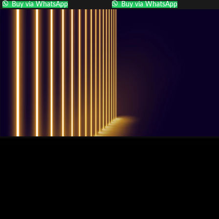
Buy via WhatsApp
Buy via WhatsApp
QUESTIONS? WE ARE HERE TO HELP!
Nous sommes impatients de
commencer un nouveau projet.
Passons votre entreprise au niveau supérieur!
Contactez-nous