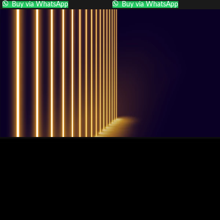
Buy via WhatsApp
Buy via WhatsApp
QUESTIONS? WE ARE HERE TO HELP!
Nous sommes impatients de
commencer un nouveau projet.
Passons votre entreprise au niveau supérieur!
Contactez-nous