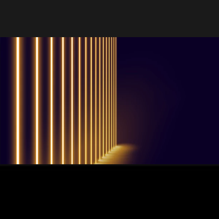
QUESTIONS? WE ARE HERE TO HELP!
Nous sommes impatients de
commencer un nouveau projet.