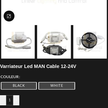
Click to enlarge
Varriateur Led MAN Cable 12-24V
COULEUR
BLACK
WHITE
-
+