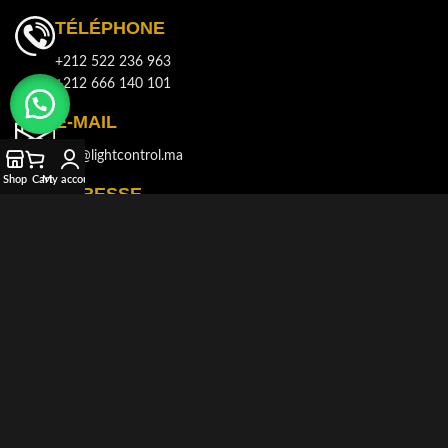
TÉLÉPHONE
+212 522 236 963
+212 666 140 101
E-MAIL
info@lightcontrol.ma
Shop
Cart
My account
ADRESSE
143, Boulvard Brahim Roudani, Quartier Maârif, Casablanca
© 2021-2026
LIGHT CONTROL
Tous droits réservés. Développé et
produit par
AKDIMMAN
.