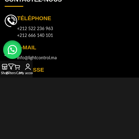
TÉLÉPHONE
+212 522 236 963
+212 666 140 101
E-MAIL
info@lightcontrol.ma
ADRESSE
Shop
Filters
Cart
My account
143, Boulvard Brahim Roudani, Quartier Maârif, Casablanca
© 2021-2026
LIGHT CONTROL
Tous droits réservés. Développé et