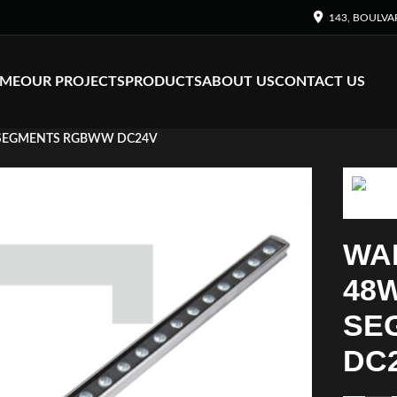
143, BOULVA
ME
OUR PROJECTS
PRODUCTS
ABOUT US
CONTACT US
4 SEGMENTS RGBWW DC24V
WA
48W
SE
DC