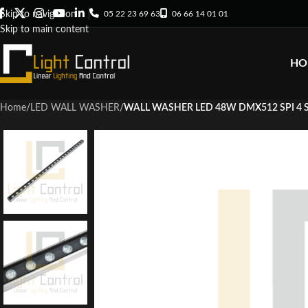
05 22 23 69 63
06 66 14 01 01
Skip to navigation
Skip to main content
HO
Home
/
LED WALL WASHER
/
WALL WASHER LED 48W DMX512 SPI 