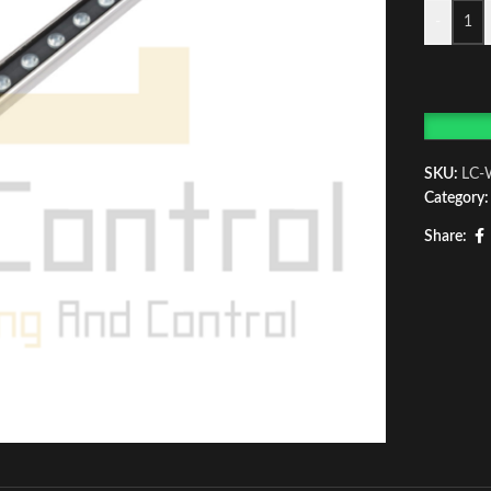
-
SKU:
LC
Category:
Share: