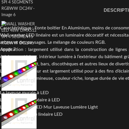
DESCRIPT
Caractéristique : Fonte boîtier En Aluminium, moins de consomm
Wall washer LED linéaire est un luminaire décoratif et nécessit
arbres et des paysages. Le mélange de couleurs RGB.
Application : largement utilisé dans la construction de lignes 
éclairage extérieur, intérieur lumière à l’extérieur du bâtiment gr
selon l’évidemment, bars, discothèques et autres lieux de diver
LED rondelle de mur est largement utilisé pour à des fins d’écla
haute efficacité lumineuse, couleur-riche, longue durée de vie e
remplacé.
La laveuse murale à LED
Laveuse murale linéaire à LED
LED BAR Lampe LED Mur Laveuse Lumière Light
La rondelle murale linéaire LED