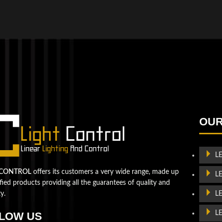
QUESTIONS? WE ARE HERE TO HELP!
We're looking forward to start a new project
Let's take your business to
OUR
the next level!
L
Contact us
 CONTROL
offers its customers a very wide range, made up
L
ified products providing all the guarantees of quality and
L
ty.
L
LOW US