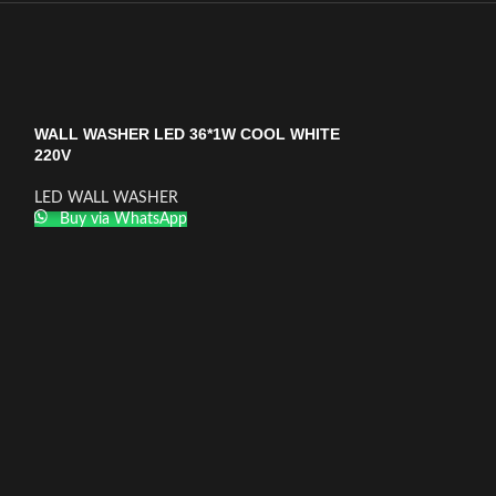
WALL WASHER LED 36*1W COOL WHITE
220V
LED WALL WASHER
Buy via WhatsApp
WALL WASHER 
WARM WHITE
LED WALL WAS