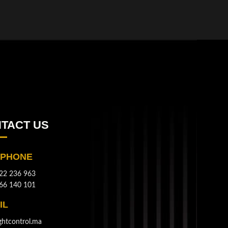
Buy via What
TACT US
EPHONE
22 236 963
66 140 101
IL
ghtcontrol.ma