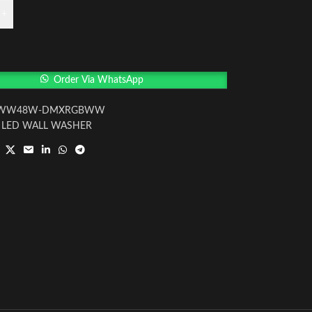
+
Order Via WhatsApp
-WW48W-DMXRGBWW
LED WALL WASHER