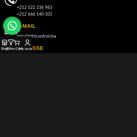
+212 522 236 963
+212 666 140 101
E-MAIL
info@lightcontrol.ma
ADRESSE
Shop
Filters
Cart
My account
143, Boulvard Brahim Roudani, Quartier Maârif, Casablanca