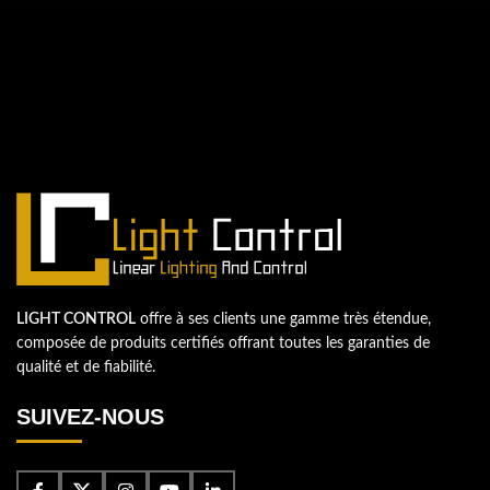
QUESTIONS? WE ARE HERE TO HELP!
Nous sommes impatients de
commencer un nouveau projet.
Passons votre entreprise au niveau supérieur!
Contactez-nous
LIGHT CONTROL
offre à ses clients une gamme très étendue,
composée de produits certifiés offrant toutes les garanties de
qualité et de fiabilité.
SUIVEZ-NOUS