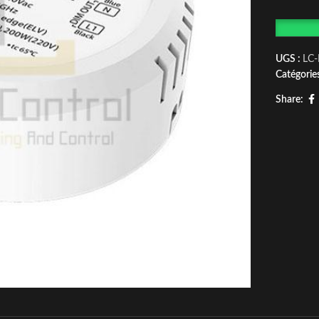
UGS :
LC
Catégories
Share: