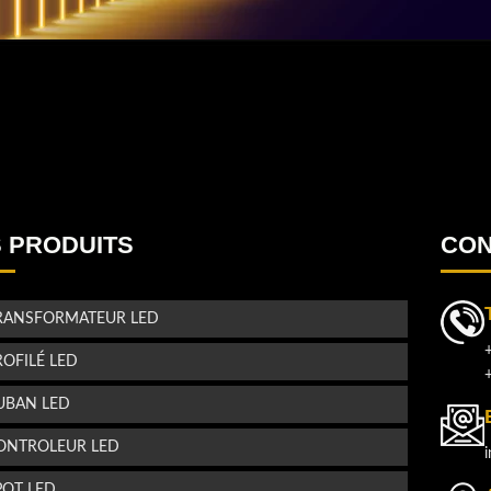
!
u
.
u
 PRODUITS
CON
!
RANSFORMATEUR LED
s
ROFILÉ LED
UBAN LED
ONTROLEUR LED
POT LED