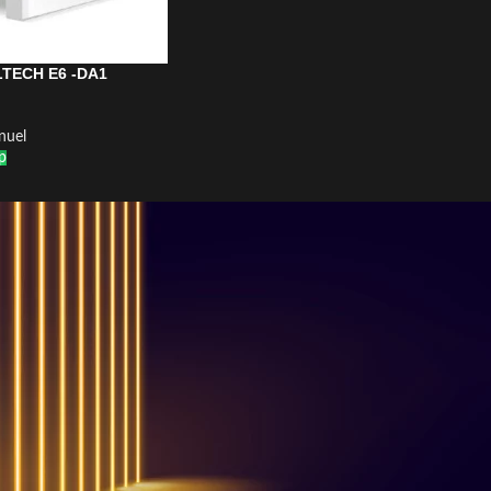
 LTECH E6 -DA1
nuel
p