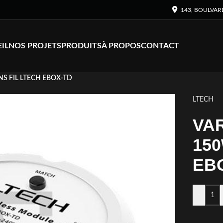
143, BOULVAR
IL
NOS PROJETS
PRODUITS
À PROPOS
CONTACT
S FIL LTECH EBOX-TD
LTECH
VA
150
EB
-