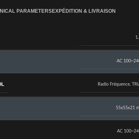
NICAL PARAMETERS
EXPÉDITION & LIVRAISON
1
AC 100~24
OL
Radio Fréquence
,
TR
55x55x21 
AC 100~2