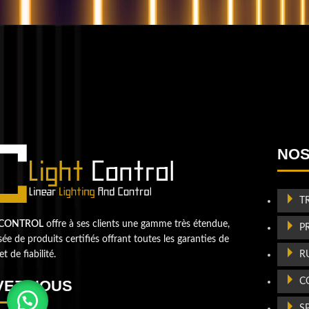
QUESTIONS? WE ARE HERE TO HELP
Nous sommes impatients de commencer un nouvea
projet
Passons votre entreprise a
NOS
niveau supérieur
T
Contactez-nou
 CONTROL
offre à ses clients une gamme très étendue,
P
e de produits certifiés offrant toutes les garanties de
R
et de fiabilité.
C
VEZ-NOUS
S