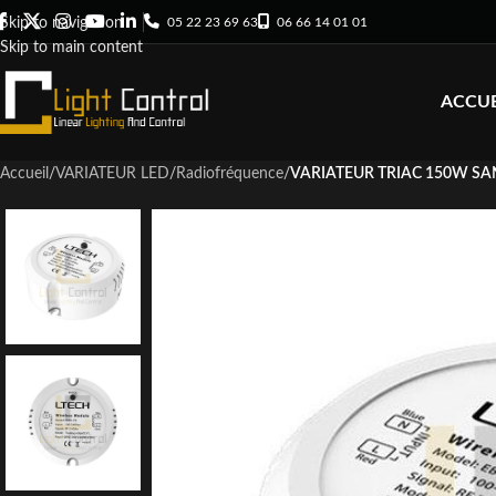
05 22 23 69 63
06 66 14 01 01
Skip to navigation
Skip to main content
ACCUE
Accueil
/
VARIATEUR LED
/
Radiofréquence
/
VARIATEUR TRIAC 150W SAN