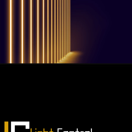
QUESTIONS? WE ARE HERE TO HELP!
Nous sommes impatients de
commencer un nouveau projet.
Passons votre entreprise au niveau supérieur!
Contactez-nous