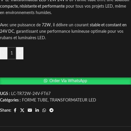
💡 Le
Transformateur LED 72W 24V IP67 Forme Tube
offre une
solution
compacte, résistante et performante
pour tous vos projets LED, même
en environnements humides.
Avec une puissance de
72W
, il délivre un courant
stable et constant en
24V DC
, garantissant une performance lumineuse optimale pour vos
rubans et luminaires LED.
-
+
Order Via WhatsApp
UGS :
LC-TR72W-24V-FT67
Catégories :
FORME TUBE
,
TRANSFORMATEUR LED
Share: