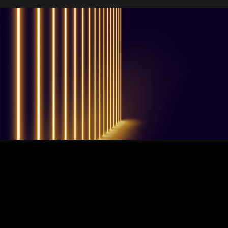
QUESTIONS? WE ARE HERE TO HELP!
Nous sommes impatients de
commencer un nouveau projet.
Passons votre entreprise au niveau supérieur!
Contactez-nous