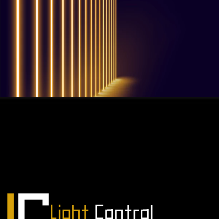
QUESTIONS? WE ARE HERE TO HELP!
Nous sommes impatients de
commencer un nouveau projet.
Passons votre entreprise au niveau supérieur!
Contactez-nous