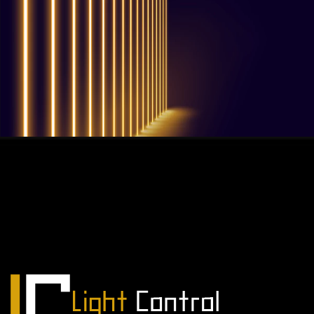
QUESTIONS? WE ARE HERE TO HELP!
Nous sommes impatients de
commencer un nouveau projet.
Passons votre entreprise au niveau supérieur!
Contactez-nous