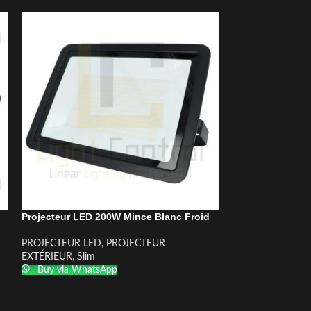
Projecteur LED 200W Mince Blanc Froid
Projecteur LED 
PROJECTEUR LED
,
PROJECTEUR
PROJECTEUR LE
EXTÉRIEUR
,
Slim
EXTÉRIEUR
,
Slim
Buy via WhatsApp
Buy via What