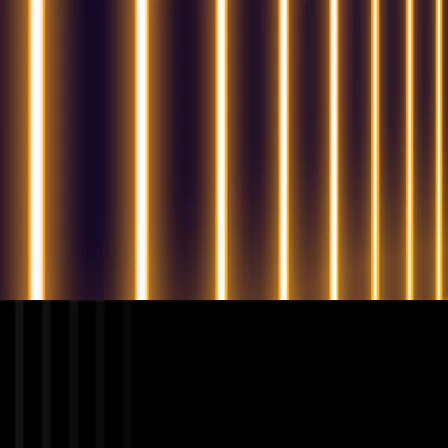
QUESTIONS? WE ARE HERE TO HELP
Nous sommes impatients de commencer un nouvea
projet