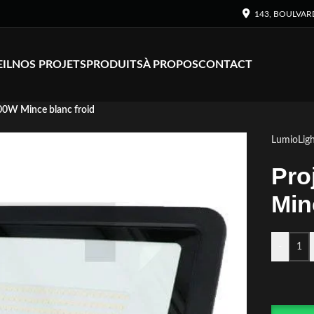
143, BOULVAR
IL
NOS PROJETS
PRODUITS
À PROPOS
CONTACT
00W Mince blanc froid
LumioLigh
Pro
Min
-