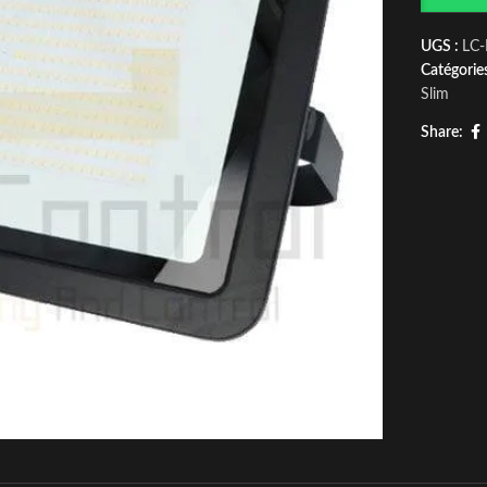
UGS :
LC
Catégories
Slim
Share: