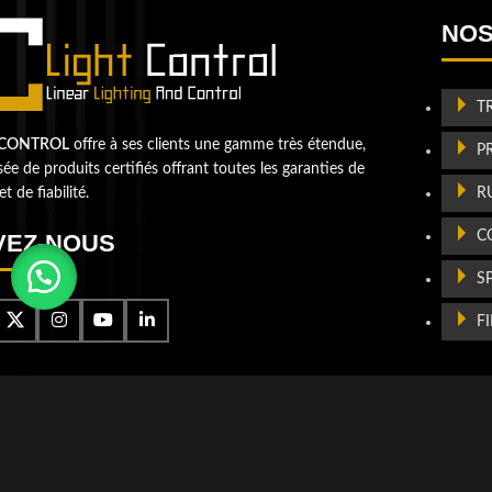
Passons votre entreprise a
NOS
niveau supérieur
T
Contactez-nou
 CONTROL
offre à ses clients une gamme très étendue,
P
e de produits certifiés offrant toutes les garanties de
R
et de fiabilité.
C
VEZ-NOUS
S
F