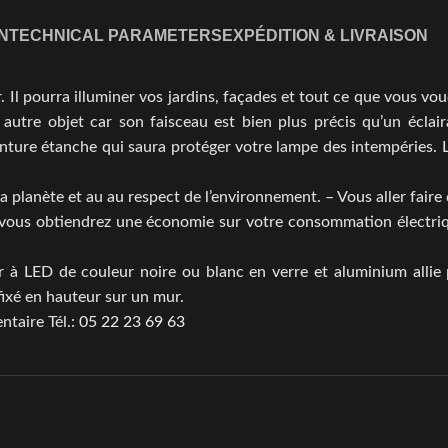
N
TECHNICAL PARAMETERS
EXPÉDITION & LIVRAISON
r. Il pourra illuminer vos jardins, façades et tout ce que vous vo
 ou autre objet car son faisceau est bien plus précis qu’un éclai
ture étanche qui saura protéger votre lampe des intempéries. L’éc
 planète et au au respect de l’environnement. – Vous aller faire
 vous obtiendrez une économie sur votre consommation électriqu
 à LED de couleur noire ou blanc en verre et aluminium allie pr
 fixé en hauteur sur un mur.
ntaire Tél.:
05 22 23 69 63