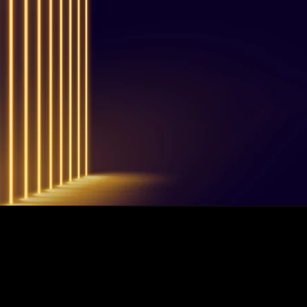
!
u
.