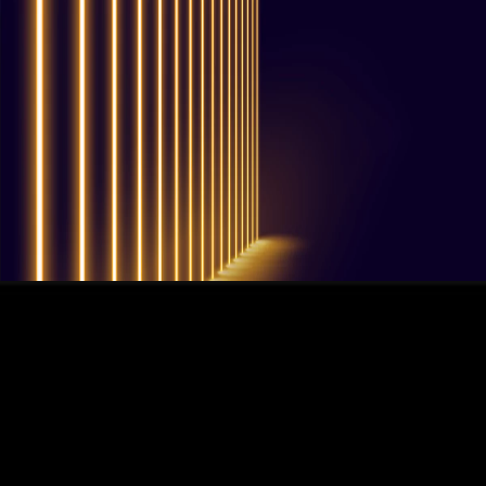
QUESTIONS? WE ARE HERE TO HELP!
Nous sommes impatients de
commencer un nouveau projet.
Passons votre entreprise au niveau supérieur!
Contactez-nous