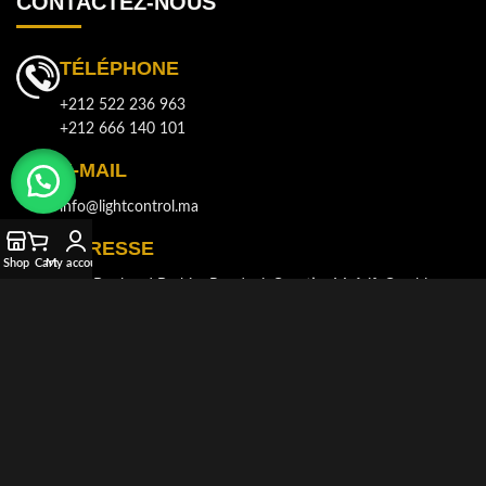
CONTACTEZ-NOUS
TÉLÉPHONE
+212 522 236 963
+212 666 140 101
E-MAIL
info@lightcontrol.ma
ADRESSE
Shop
Cart
My account
143, Boulvard Brahim Roudani, Quartier Maârif, Casablanca