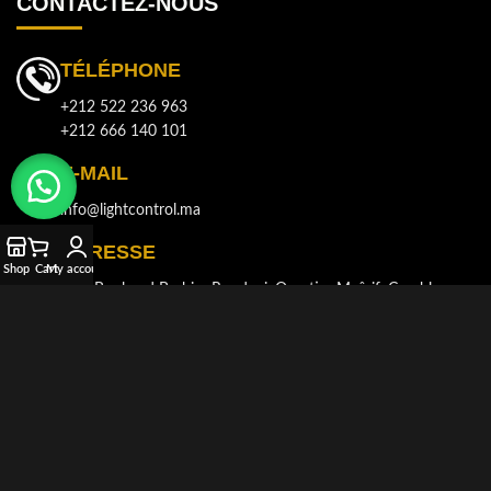
CONTACTEZ-NOUS
TÉLÉPHONE
+212 522 236 963
+212 666 140 101
E-MAIL
info@lightcontrol.ma
ADRESSE
Shop
Cart
My account
143, Boulvard Brahim Roudani, Quartier Maârif, Casablanca