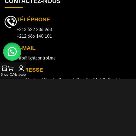
CONTACTEZ-NOUS
TÉLÉPHONE
+212 522 236 963
+212 666 140 101
E-MAIL
info@lightcontrol.ma
ADRESSE
Shop
Cart
My account
143, Boulvard Brahim Roudani, Quartier Maârif, Casablanca