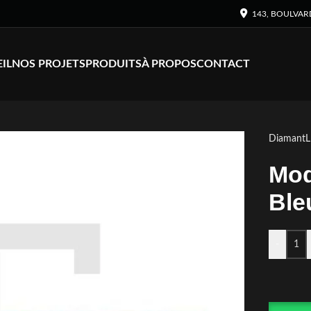
143, BOULVAR
IL
NOS PROJETS
PRODUITS
À PROPOS
CONTACT
Diamant
Mod
Ble
-