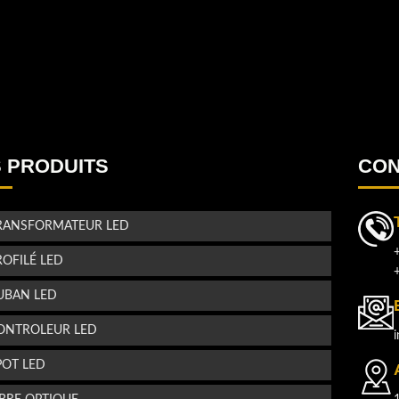
!
u
.
u
 PRODUITS
CON
!
s
RANSFORMATEUR LED
ROFILÉ LED
UBAN LED
ONTROLEUR LED
POT LED