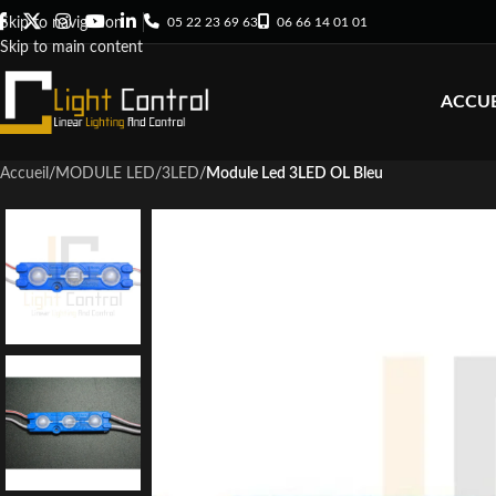
05 22 23 69 63
06 66 14 01 01
Skip to navigation
Skip to main content
ACCUE
Accueil
/
MODULE LED
/
3LED
/
Module Led 3LED OL Bleu