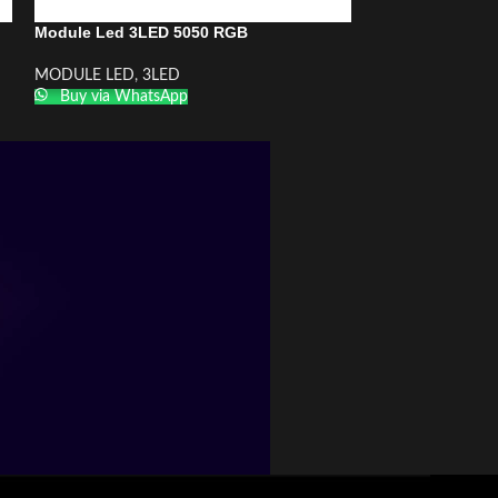
Module Led 3LED 5050 RGB
Module Led 3LE
MODULE LED
,
3LED
MODULE LED
,
3
Buy via WhatsApp
Buy via What