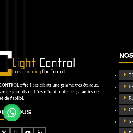
QUESTIONS? WE ARE HERE TO HELP
Nous sommes impatients de commencer un nouvea
projet
Passons votre entreprise a
NOS
niveau supérieur
Contactez-nou
T
 CONTROL
offre à ses clients une gamme très étendue,
P
e de produits certifiés offrant toutes les garanties de
R
et de fiabilité.
C
VEZ-NOUS
S