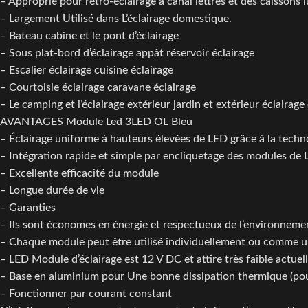
– Approprié pour rétro-éclairage à canal lettres et des caissons
– Largement Utilisé dans L’éclairage domestique.
– Bateau cabine et le pont d’éclairage
– Sous plat-bord d’éclairage appât réservoir éclairage
– Escalier éclairage cuisine éclairage
– Courtoisie éclairage caravane éclairage
– Le camping et l’éclairage extérieur jardin et extérieur éclairag
AVANTAGES Module Led 3LED OL Bleu
– Éclairage uniforme à hauteurs élevées de LED grâce à la techno
– Intégration rapide et simple par encliquetage des modules de 
– Excellente efficacité du module
– Longue durée de vie
– Garanties
– Ils sont économes en énergie et respectueux de l’environnement.
– Chaque module peut être utilisé individuellement ou comme u
– LED Module d’éclairage est 12 V DC et attire très faible actuel
– Base en aluminium pour Une bonne dissipation thermique (pour
– Fonctionner par courant constant