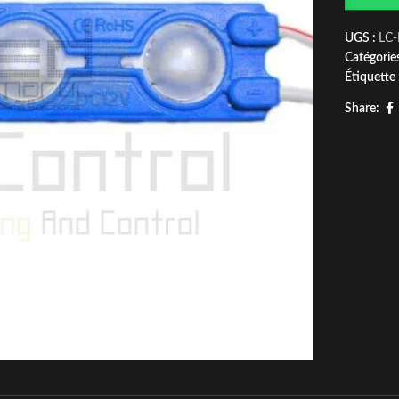
UGS :
LC
Catégories
Étiquette 
Share: