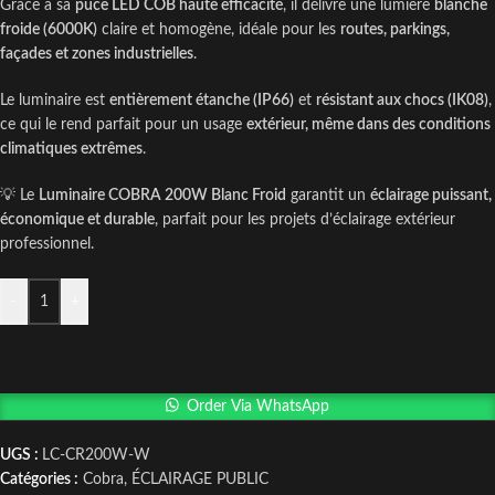
Grâce à sa
puce LED COB haute efficacité
, il délivre une lumière
blanche
froide (6000K)
claire et homogène, idéale pour les
routes, parkings,
façades et zones industrielles
.
Le luminaire est
entièrement étanche (IP66)
et
résistant aux chocs (IK08)
,
ce qui le rend parfait pour un usage
extérieur, même dans des conditions
climatiques extrêmes
.
💡 Le
Luminaire COBRA 200W Blanc Froid
garantit un
éclairage puissant,
économique et durable
, parfait pour les projets d’éclairage extérieur
professionnel.
-
+
Order Via WhatsApp
UGS :
LC-CR200W-W
Catégories :
Cobra
,
ÉCLAIRAGE PUBLIC