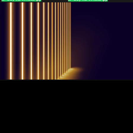
QUESTIONS? WE ARE HERE TO HELP!
Nous sommes impatients de
commencer un nouveau projet.
Passons votre entreprise au niveau supérieur!
Contactez-nous