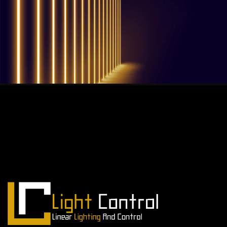
QUESTIONS? WE ARE HERE TO HELP!
Nous sommes impatients de
commencer un nouveau projet.
Passons votre entreprise au niveau supérieur!
Contactez-nous