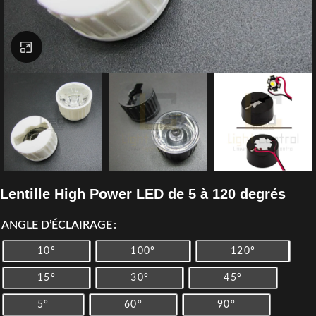
Click to enlarge
Lentille High Power LED de 5 à 120 degrés
ANGLE D’ÉCLAIRAGE
10°
100°
120°
15°
30°
45°
5°
60°
90°