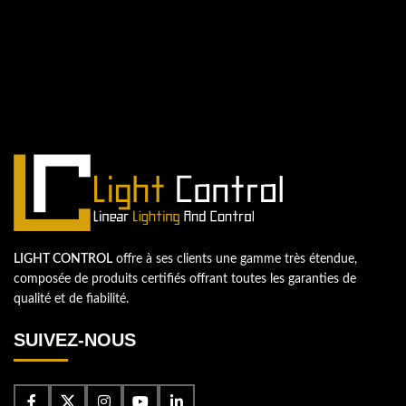
QUESTIONS? WE ARE HERE TO HELP!
Nous sommes impatients de
commencer un nouveau projet.
Passons votre entreprise au niveau supérieur!
Contactez-nous
LIGHT CONTROL
offre à ses clients une gamme très étendue,
composée de produits certifiés offrant toutes les garanties de
qualité et de fiabilité.
SUIVEZ-NOUS