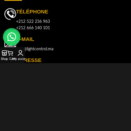
TÉLÉPHONE
+212 522 236 963
+212 666 140 101
E-MAIL
info@lightcontrol.ma
Shop
Cart
My account
ADRESSE
143, Boulvard Brahim Roudani, Quartier Maârif, Casablanca
© 2021-2026
LIGHT CONTROL
Tous droits réservés. Développé et
produit par
AKDIMMAN
.