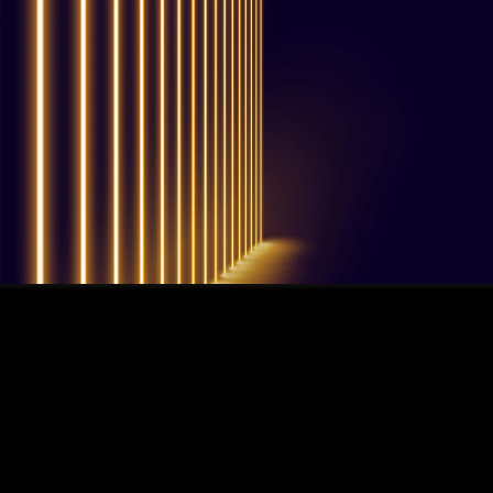
QUESTIONS? WE ARE HERE TO HELP!
Nous sommes impatients de
commencer un nouveau projet.
Passons votre entreprise au niveau supérieur!
Contactez-nous