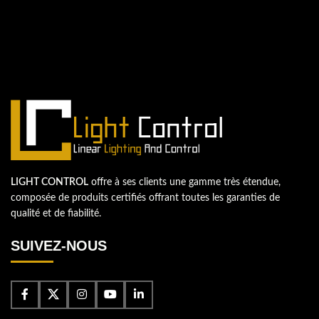
QUESTIONS? WE ARE HERE TO HELP!
Nous sommes impatients de
commencer un nouveau projet.
Passons votre entreprise au niveau supérieur!
Contactez-nous
LIGHT CONTROL
offre à ses clients une gamme très étendue,
composée de produits certifiés offrant toutes les garanties de
qualité et de fiabilité.
SUIVEZ-NOUS