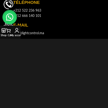
TÉLÉPHONE
+212 522 236 963
+212 666 140 101
E-MAIL
info@lightcontrol.ma
Shop
Cart
My account
ADRESSE
143, Boulvard Brahim Roudani, Quartier Maârif, Casablanca
© 2021-2026
LIGHT CONTROL
Tous droits réservés. Développé et
produit par
AKDIMMAN
.